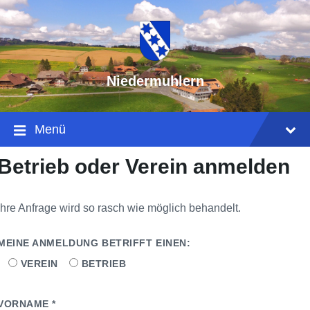
Niedermuhlern
Menü
Betrieb oder Verein anmelden
Ihre Anfrage wird so rasch wie möglich behandelt.
MEINE ANMELDUNG BETRIFFT EINEN:
VEREIN
BETRIEB
B
I
VORNAME *
T