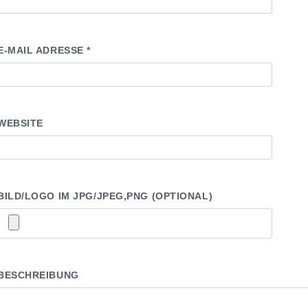
E-MAIL ADRESSE *
WEBSITE
BILD/LOGO IM JPG/JPEG,PNG (OPTIONAL)
BESCHREIBUNG