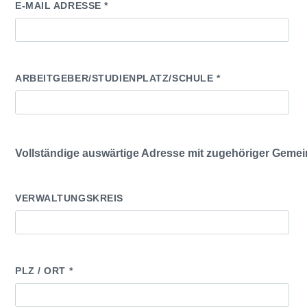
E
E-MAIL ADRESSE *
R
.
ARBEITGEBER/STUDIENPLATZ/SCHULE *
Vollständige auswärtige Adresse mit zugehöriger Geme
VERWALTUNGSKREIS
PLZ / ORT *