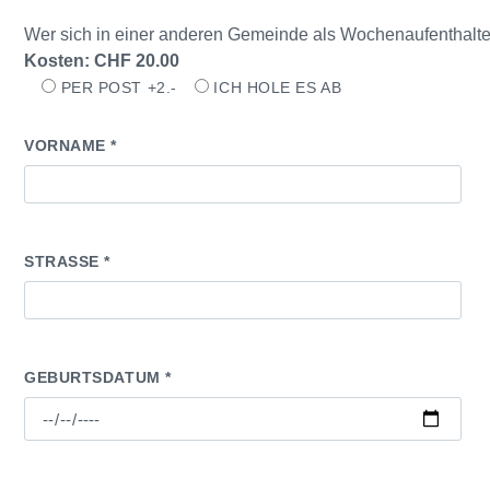
Wer sich in einer anderen Gemeinde als Wochenaufenthalte
Kosten: CHF 20.00
PER POST +2.-
ICH HOLE ES AB
B
I
VORNAME *
T
T
E
L
A
S
S
STRASSE *
E
D
I
E
S
E
S
GEBURTSDATUM *
F
E
L
D
L
E