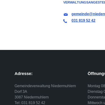
VERWALTUNGSANGESTE
gemeinde@nieder
031 819 52 42
Adresse:
Öffnungs
Gemeindeverwaltung Niedermuhlern
Montag 08
Dorf 3A
Dienstag 
3087 Niedermuhlern
Donnersta
Tel: 031 819 52 42
Mittwoch 