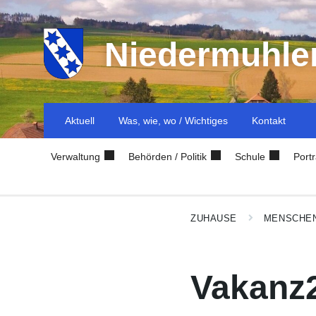
Niedermuhle
Aktuell
Was, wie, wo / Wichtiges
Kontakt
Verwaltung
Behörden / Politik
Schule
Portr
ZUHAUSE
MENSCHE
Vakanz